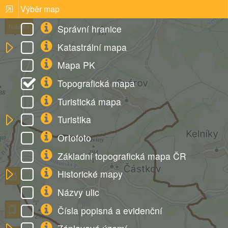
Výběr map
Správní hranice
Nabídka
Katastrální mapa
Mapa PK
Topografická mapa
Turistická mapa
Turistika
Ortofoto
Základní topografická mapa ČR
Historické mapy
Názvy ulic
Čísla popisná a evidenční