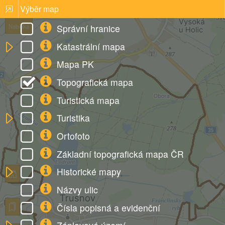
Výběr map
Správní hranice
Nabídka
Katastrální mapa
Mapa PK
Topografická mapa
Turistická mapa
Turistika
Ortofoto
Základní topografická mapa ČR
Historické mapy
Názvy ulic
Čísla popisná a evidenční