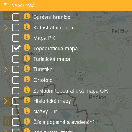
Výběr map
Správní hranice
Nabídka
Katastrální mapa
Mapa PK
Topografická mapa
Turistická mapa
Turistika
Ortofoto
Základní topografická mapa ČR
Historické mapy
Názvy ulic
Čísla popisná a evidenční